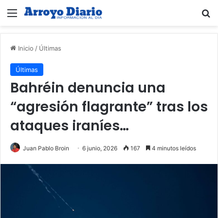
Menú
B
Inicio
/
Últimas
Últimas
Bahréin denuncia una
“agresión flagrante” tras los
ataques iraníes…
Juan Pablo Broin
6 junio, 2026
167
4 minutos leídos