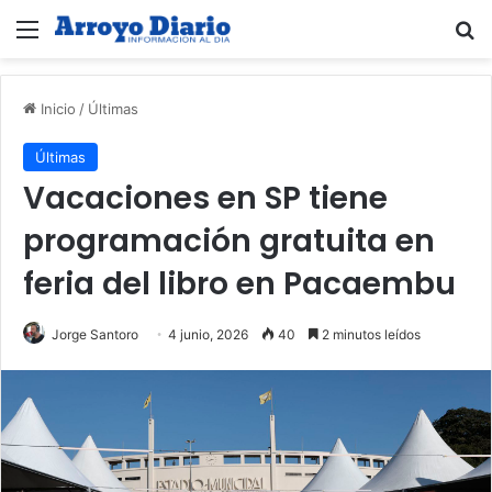
Menú
B
Inicio
/
Últimas
Últimas
Vacaciones en SP tiene
programación gratuita en
feria del libro en Pacaembu
Jorge Santoro
4 junio, 2026
40
2 minutos leídos