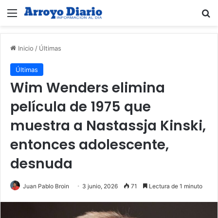
Menú
B
Inicio
/
Últimas
Últimas
Wim Wenders elimina
película de 1975 que
muestra a Nastassja Kinski,
entonces adolescente,
desnuda
Juan Pablo Broin
3 junio, 2026
71
Lectura de 1 minuto