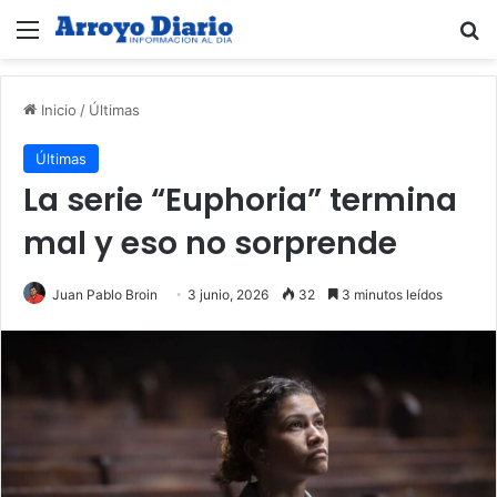
Menú
B
Inicio
/
Últimas
Últimas
La serie “Euphoria” termina
mal y eso no sorprende
Juan Pablo Broin
3 junio, 2026
32
3 minutos leídos