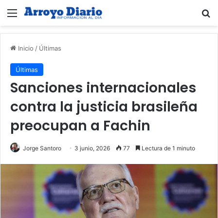
Menú
B
Inicio
/
Últimas
Últimas
Sanciones internacionales
contra la justicia brasileña
preocupan a Fachin
Jorge Santoro
3 junio, 2026
77
Lectura de 1 minuto