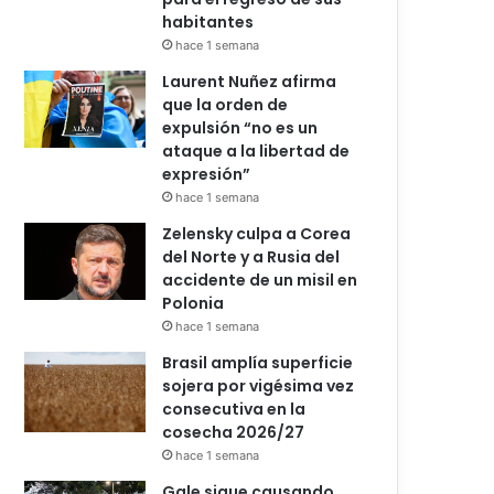
habitantes
hace 1 semana
Laurent Nuñez afirma
que la orden de
expulsión “no es un
ataque a la libertad de
expresión”
hace 1 semana
Zelensky culpa a Corea
del Norte y a Rusia del
accidente de un misil en
Polonia
hace 1 semana
Brasil amplía superficie
sojera por vigésima vez
consecutiva en la
cosecha 2026/27
hace 1 semana
Gale sigue causando