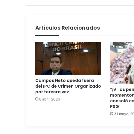
Artículos Relacionados
Campos Neto queda fuera
del IPC de Crimen Organizado
“¡Vi los pe
por tercera vez
momento!”
8 abril, 2026
consoló con
PSG
31 mayo, 2