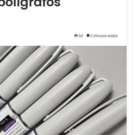
bolígrafos
54
2 minutos leídos