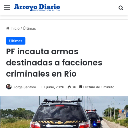
Menú
B
Inicio
/
Últimas
Últimas
PF incauta armas
destinadas a facciones
criminales en Río
Jorge Santoro
1 junio, 2026
36
Lectura de 1 minuto