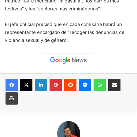
Patrice Faure mencionó “la Bastilla”, “los barrios más
festivos” y los “sectores más criminógenos”.
El jefe policial precisó que en cada comisaría habrá un
representante encargado de “recoger las denuncias de
violencia sexual y de género”.
Facebook
X
LinkedIn
Pinterest
Reddit
Messenger
WhatsApp
Compartir vía correo elec
Imprimir