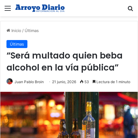
Menú
B
Inicio
/
Últimas
Últimas
“Será multado quien beba
alcohol en la vía pública”
Juan Pablo Broin
21 junio, 2026
53
Lectura de 1 minuto