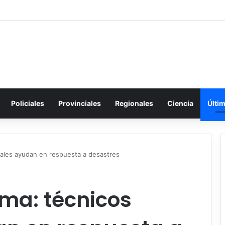
Policiales
Provinciales
Regionales
Ciencia
Últi
rales ayudan en respuesta a desastres
ima: técnicos