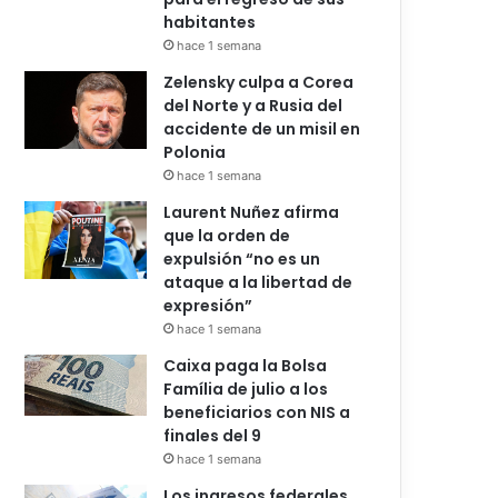
habitantes
hace 1 semana
Zelensky culpa a Corea
del Norte y a Rusia del
accidente de un misil en
Polonia
hace 1 semana
Laurent Nuñez afirma
que la orden de
expulsión “no es un
ataque a la libertad de
expresión”
hace 1 semana
Caixa paga la Bolsa
Família de julio a los
beneficiarios con NIS a
finales del 9
hace 1 semana
Los ingresos federales