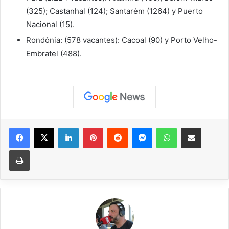
(325); Castanhal (124); Santarém (1264) y Puerto
Nacional (15).
Rondônia: (578 vacantes): Cacoal (90) y Porto Velho-
Embratel (488).
Facebook
X
LinkedIn
Pinterest
Reddit
Messenger
WhatsApp
Compartir vía correo elec
Imprimir