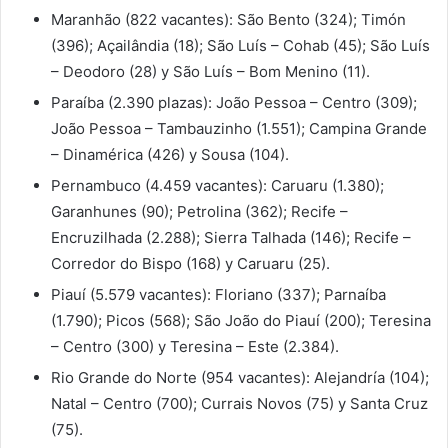
Maranhão (822 vacantes): São Bento (324); Timón
(396); Açailândia (18); São Luís – Cohab (45); São Luís
– Deodoro (28) y São Luís – Bom Menino (11).
Paraíba (2.390 plazas): João Pessoa – Centro (309);
João Pessoa – Tambauzinho (1.551); Campina Grande
– Dinamérica (426) y Sousa (104).
Pernambuco (4.459 vacantes): Caruaru (1.380);
Garanhunes (90); Petrolina (362); Recife –
Encruzilhada (2.288); Sierra Talhada (146); Recife –
Corredor do Bispo (168) y Caruaru (25).
Piauí (5.579 vacantes): Floriano (337); Parnaíba
(1.790); Picos (568); São João do Piauí (200); Teresina
– Centro (300) y Teresina – Este (2.384).
Rio Grande do Norte (954 vacantes): Alejandría (104);
Natal – Centro (700); Currais Novos (75) y Santa Cruz
(75).