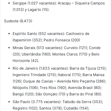
Sergipe (1.027 vacantes): Aracaju – Siqueira Campos
(1.012) y Lagarto (15).
Sudeste (6.473)
Espírito Santo (552 vacantes): Cachoeiro de
Itapemirim (352); Pedro Fonseca (200)
Minas Gerais (513 vacantes): Curvelo (121); Conde
(20); Uberlândia (160); Montes Claros (170) y Belo
Horizonte (42).
Río de Janeiro (1.633 vacantes): Barra da Tijuca (215);
Ingeniero Trindade (215); Itaboraí (175); Barra Mansa
(126); Duque de Caxias – Avenida Nilo Peçanha (286);
Nilópolis (106); Tres Ríos (160); Avenida Brasil (80);
Bangú (120); São Gonçalo (70) y Barra do Piraí (80).
São Paulo (3.775 vacantes): Taboão da Serra (353);
Registro (102); Santos (378); Cubatão (154);