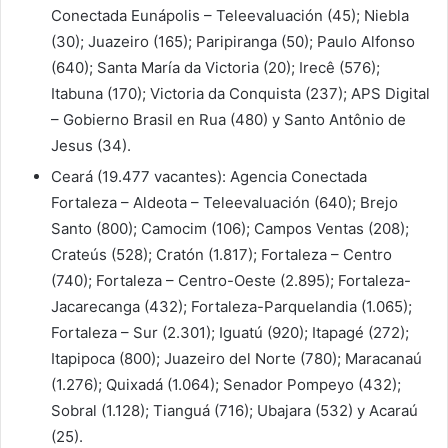
Conectada Eunápolis – Teleevaluación (45); Niebla
(30); Juazeiro (165); Paripiranga (50); Paulo Alfonso
(640); Santa María da Victoria (20); Irecê (576);
Itabuna (170); Victoria da Conquista (237); APS Digital
– Gobierno Brasil en Rua (480) y Santo Antônio de
Jesus (34).
Ceará (19.477 vacantes): Agencia Conectada
Fortaleza – Aldeota – Teleevaluación (640); Brejo
Santo (800); Camocim (106); Campos Ventas (208);
Crateús (528); Cratón (1.817); Fortaleza – Centro
(740); Fortaleza – Centro-Oeste (2.895); Fortaleza-
Jacarecanga (432); Fortaleza-Parquelandia (1.065);
Fortaleza – Sur (2.301); Iguatú (920); Itapagé (272);
Itapipoca (800); Juazeiro del Norte (780); Maracanaú
(1.276); Quixadá (1.064); Senador Pompeyo (432);
Sobral (1.128); Tianguá (716); Ubajara (532) y Acaraú
(25).