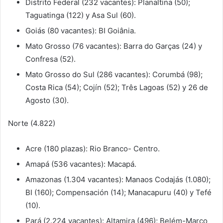
Distrito Federal (232 vacantes): Planaltina (50);
Taguatinga (122) y Asa Sul (60).
Goiás (80 vacantes): BI Goiânia.
Mato Grosso (76 vacantes): Barra do Garças (24) y
Confresa (52).
Mato Grosso do Sul (286 vacantes): Corumbá (98);
Costa Rica (54); Cojín (52); Três Lagoas (52) y 26 de
Agosto (30).
Norte (4.822)
Acre (180 plazas): Rio Branco- Centro.
Amapá (536 vacantes): Macapá.
Amazonas (1.304 vacantes): Manaos Codajás (1.080);
BI (160); Compensación (14); Manacapuru (40) y Tefé
(10).
Pará (2.224 vacantes): Altamira (496); Belém-Marco