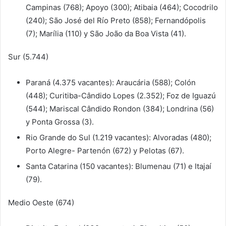
Campinas (768); Apoyo (300); Atibaia (464); Cocodrilo
(240); São José del Río Preto (858); Fernandópolis
(7); Marília (110) y São João da Boa Vista (41).
Sur (5.744)
Paraná (4.375 vacantes): Araucária (588); Colón
(448); Curitiba-Cândido Lopes (2.352); Foz de Iguazú
(544); Mariscal Cândido Rondon (384); Londrina (56)
y Ponta Grossa (3).
Rio Grande do Sul (1.219 vacantes): Alvoradas (480);
Porto Alegre- Partenón (672) y Pelotas (67).
Santa Catarina (150 vacantes): Blumenau (71) e Itajaí
(79).
Medio Oeste (674)