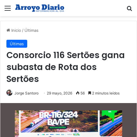
Menú
B
Inicio
/
Últimas
Últimas
Consorcio 116 Sertões gana
subasta de Rota dos
Sertões
Jorge Santoro
29 mayo, 2026
56
2 minutos leídos