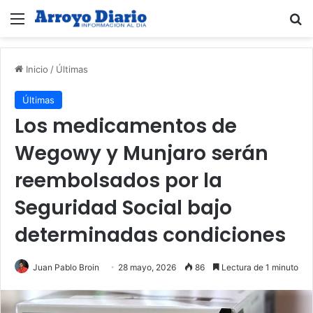
Menú
B
Inicio
/
Últimas
Últimas
Los medicamentos de
Wegowy y Munjaro serán
reembolsados ​​por la
Seguridad Social bajo
determinadas condiciones
Juan Pablo Broin
28 mayo, 2026
86
Lectura de 1 minuto