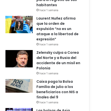
habitantes
hace 1 semana
Laurent Nuñez afirma
que la orden de
expulsión “no es un
ataque a la libertad de
expresión”
hace 1 semana
Zelensky culpa a Corea
del Norte y a Rusia del
accidente de un misil en
Polonia
hace 1 semana
Caixa paga la Bolsa
Família de julio a los
beneficiarios con NIS a
finales del 9
hace 1 semana
Las bolsas de Asia