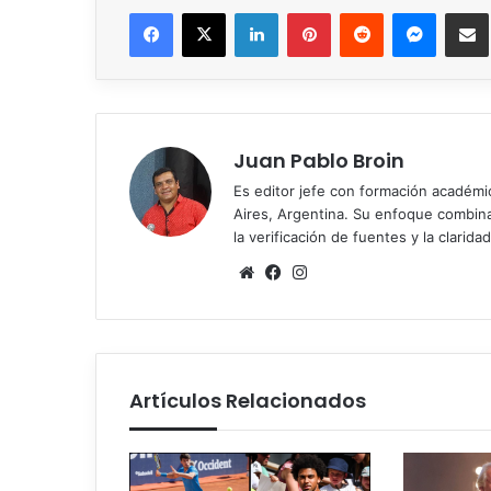
Facebook
X
LinkedIn
Pinterest
Reddit
Messen
C
Juan Pablo Broin
Es editor jefe con formación académ
Aires, Argentina. Su enfoque combina r
la verificación de fuentes y la claridad
Sitio
Facebook
Instagram
web
Artículos Relacionados