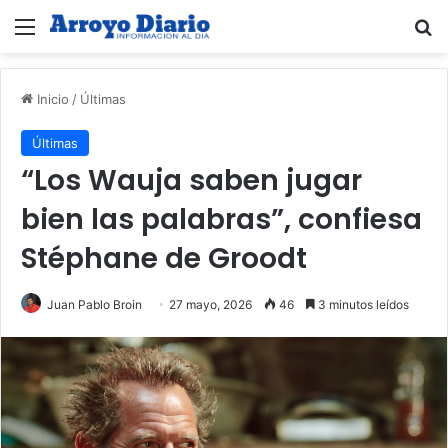
Menú
B
Inicio
/
Últimas
Últimas
“Los Wauja saben jugar
bien las palabras”, confiesa
Stéphane de Groodt
Juan Pablo Broin
27 mayo, 2026
46
3 minutos leídos