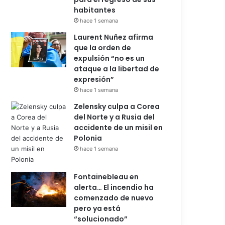
habitantes
hace 1 semana
Laurent Nuñez afirma
que la orden de
expulsión “no es un
ataque a la libertad de
expresión”
hace 1 semana
Zelensky culpa a Corea
del Norte y a Rusia del
accidente de un misil en
Polonia
hace 1 semana
Fontainebleau en
alerta… El incendio ha
comenzado de nuevo
pero ya está
“solucionado”