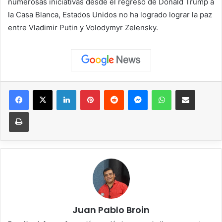
numerosas iniciativas desde el regreso de Donald Trump a
la Casa Blanca, Estados Unidos no ha logrado lograr la paz
entre Vladimir Putin y Volodymyr Zelensky.
Facebook
X
LinkedIn
Pinterest
Reddit
Messenger
WhatsApp
Compartir vía correo elec
Imprimir
Juan Pablo Broin