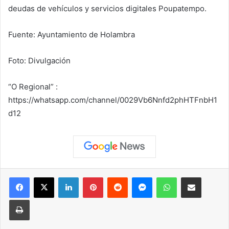
deudas de vehículos y servicios digitales Poupatempo.
Fuente: Ayuntamiento de Holambra
Foto: Divulgación
“O Regional” :
https://whatsapp.com/channel/0029Vb6Nnfd2phHTFnbH1
d12
Facebook
X
LinkedIn
Pinterest
Reddit
Messenger
WhatsApp
Compartir vía correo elec
Imprimir