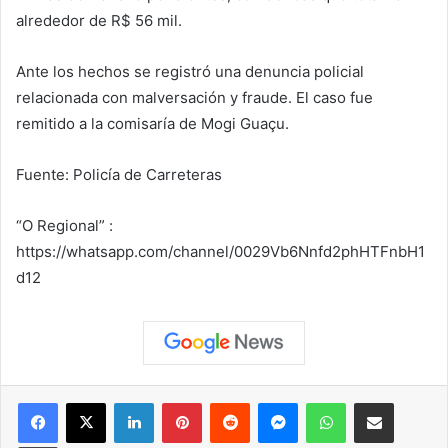
alrededor de R$ 56 mil.
Ante los hechos se registró una denuncia policial
relacionada con malversación y fraude. El caso fue
remitido a la comisaría de Mogi Guaçu.
Fuente: Policía de Carreteras
“O Regional” :
https://whatsapp.com/channel/0029Vb6Nnfd2phHTFnbH1
d12
Facebook
X
LinkedIn
Pinterest
Reddit
Messenger
WhatsApp
Compartir vía correo elec
Imprimir