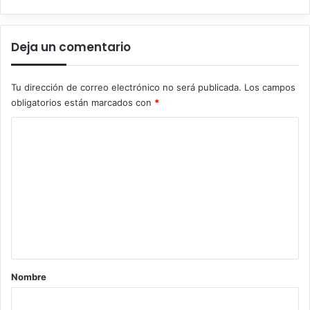
Deja un comentario
Tu dirección de correo electrónico no será publicada.
Los campos
obligatorios están marcados con
*
C
o
m
e
n
t
a
r
Nombre
i