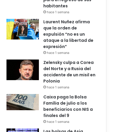
habitantes
hace 1 semana
Laurent Nuñez afirma
que la orden de
expulsión “no es un
ataque a la libertad de
expresión”
hace 1 semana
Zelensky culpa a Corea
del Norte y a Rusia del
accidente de un misil en
Polonia
hace 1 semana
Caixa paga la Bolsa
Família de julio a los
beneficiarios con NIS a
finales del 9
hace 1 semana
Las bolsas de Asia