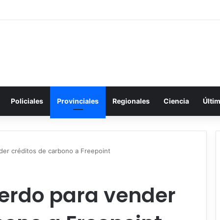
Policiales
Provinciales
Regionales
Ciencia
Últi
der créditos de carbono a Freepoint
uerdo para vender