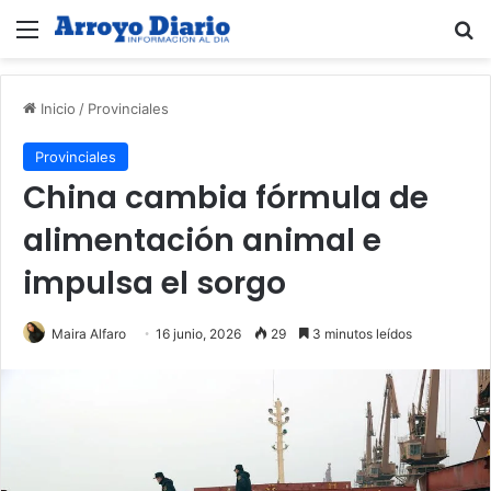
Menú
B
Inicio
/
Provinciales
Provinciales
China cambia fórmula de
alimentación animal e
impulsa el sorgo
Maira Alfaro
16 junio, 2026
29
3 minutos leídos