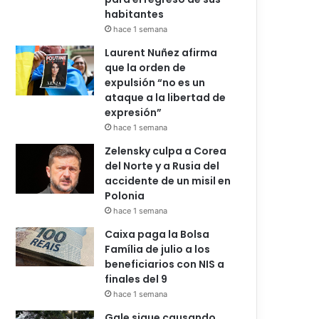
habitantes
hace 1 semana
Laurent Nuñez afirma
que la orden de
expulsión “no es un
ataque a la libertad de
expresión”
hace 1 semana
Zelensky culpa a Corea
del Norte y a Rusia del
accidente de un misil en
Polonia
hace 1 semana
Caixa paga la Bolsa
Família de julio a los
beneficiarios con NIS a
finales del 9
hace 1 semana
Gale sigue causando