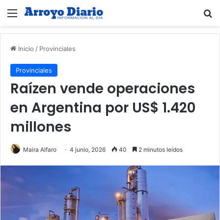
Menú
B
Inicio
/
Provinciales
Provinciales
Raízen vende operaciones
en Argentina por US$ 1.420
millones
Maira Alfaro
4 junio, 2026
40
2 minutos leídos