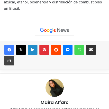
azúcar, etanol, bioenergía y distribución de combustibles
en Brasil.
Facebook
X
LinkedIn
Pinterest
Reddit
Messenger
WhatsApp
Compartir vía correo elec
Imprimir
Maira Alfaro
Maira Alfaro se desempeña como editora con formación en