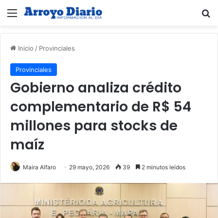
Menú
B
Inicio
/
Provinciales
Provinciales
Gobierno analiza crédito
complementario de R$ 54
millones para stocks de
maíz
Maira Alfaro
29 mayo, 2026
39
2 minutos leídos