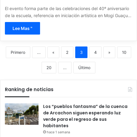
El evento forma parte de las celebraciones del 40º aniversario
de la escuela, referencia en iniciación artística en Mogi Guaçu…
Lee Mas "
Primero
...
«
2
3
4
»
10
20
...
Último
Ranking de noticias
Los “pueblos fantasma” de la cuenca
de Arcachon siguen esperando luz
verde para el regreso de sus
habitantes
hace 1 semana