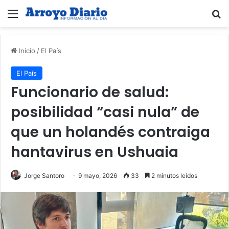
Menú
B
Inicio
/
El País
El País
Funcionario de salud:
posibilidad “casi nula” de
que un holandés contraiga
hantavirus en Ushuaia
Jorge Santoro
9 mayo, 2026
33
2 minutos leídos