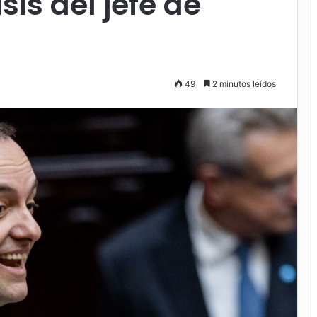
sis del jefe de
49
2 minutos leídos