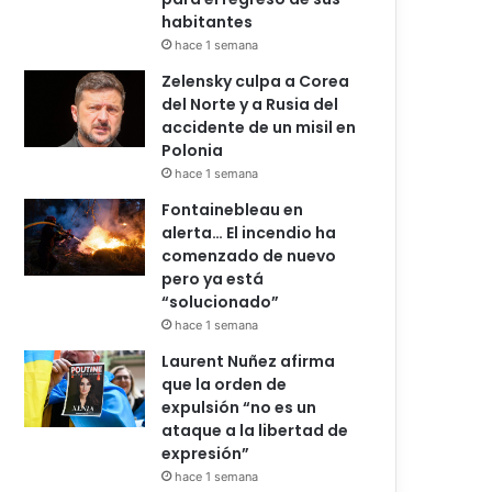
habitantes
hace 1 semana
Zelensky culpa a Corea
del Norte y a Rusia del
accidente de un misil en
Polonia
hace 1 semana
Fontainebleau en
alerta… El incendio ha
comenzado de nuevo
pero ya está
“solucionado”
hace 1 semana
Laurent Nuñez afirma
que la orden de
expulsión “no es un
ataque a la libertad de
expresión”
hace 1 semana