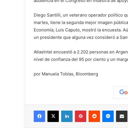
audiencia en el Congreso en muestra de apoy
Diego Santilli, un veterano operador político 
martes, tiene la segunda mejor imagen pública
Economía, Luis Caputo, mostró la encuesta. A
un presidente que alguna vez consideró a San
AtlasIntel encuestó a 2.202 personas en Argent
nivel de confianza del 95 por ciento y un mar
por Manuela Tobías, Bloomberg
Facebook
X
LinkedIn
Pinterest
Reddit
Messen
C