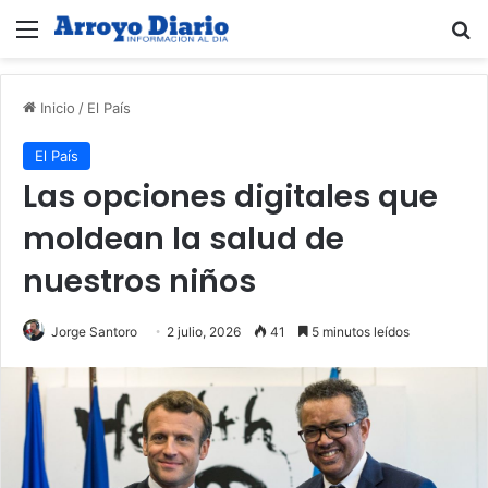
Menú
B
Inicio
/
El País
El País
Las opciones digitales que
moldean la salud de
nuestros niños
Jorge Santoro
2 julio, 2026
41
5 minutos leídos