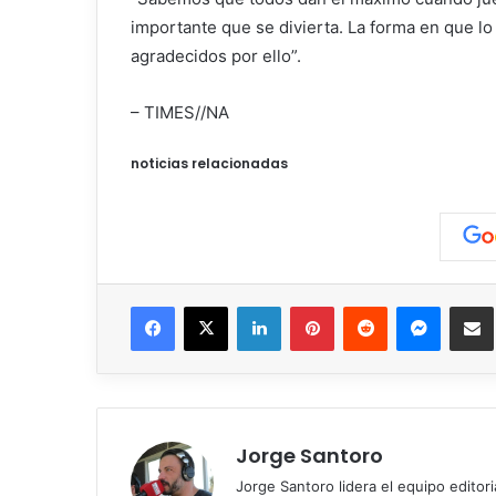
importante que se divierta. La forma en que l
agradecidos por ello”.
– TIMES//NA
noticias relacionadas
Facebook
X
LinkedIn
Pinterest
Reddit
Messen
C
Jorge Santoro
Jorge Santoro lidera el equipo editor