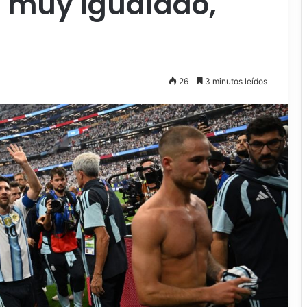
e muy igualado,
26
3 minutos leídos