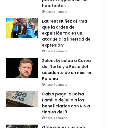
habitantes
hace 1 semana
Laurent Nuñez afirma
que la orden de
expulsión “no es un
ataque a la libertad de
expresión”
hace 1 semana
Zelensky culpa a Corea
del Norte y a Rusia del
accidente de un misil en
Polonia
hace 1 semana
Caixa paga la Bolsa
Família de julio a los
beneficiarios con NIS a
finales del 9
hace 1 semana
Gale sigue causando