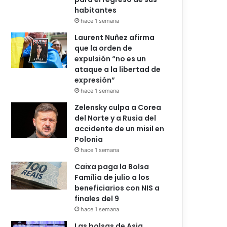
habitantes
hace 1 semana
Laurent Nuñez afirma
que la orden de
expulsión “no es un
ataque a la libertad de
expresión”
hace 1 semana
Zelensky culpa a Corea
del Norte y a Rusia del
accidente de un misil en
Polonia
hace 1 semana
Caixa paga la Bolsa
Família de julio a los
beneficiarios con NIS a
finales del 9
hace 1 semana
Las bolsas de Asia