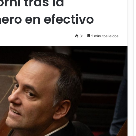
rni tras la
ero en efectivo
31
2 minutos leídos