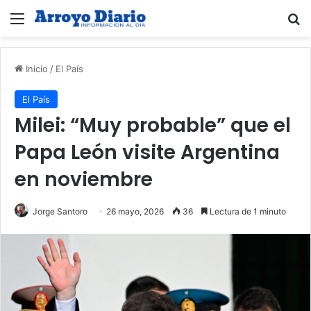
Menú
B
Inicio
/
El País
El País
Milei: “Muy probable” que el
Papa León visite Argentina
en noviembre
Jorge Santoro
26 mayo, 2026
36
Lectura de 1 minuto