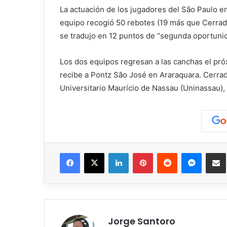
La actuación de los jugadores del São Paulo en 
equipo recogió 50 rebotes (19 más que Cerrado
se tradujo en 12 puntos de “segunda oportunida
Los dos equipos regresan a las canchas el próx
recibe a Pontz São José en Araraquara. Cerrad
Universitario Maurício de Nassau (Uninassau), 
Facebook
X
LinkedIn
Pinterest
Reddit
Messen
C
Jorge Santoro