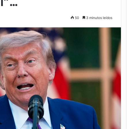
al”…
50
3 minutos leídos