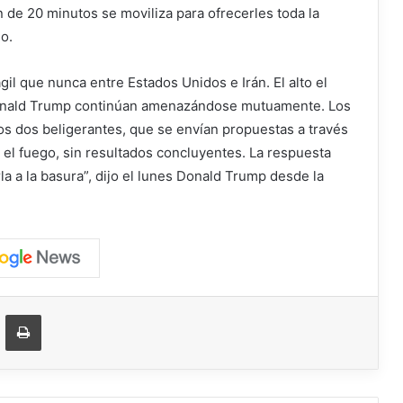
ón de
20 minutos
se moviliza para ofrecerles toda la
o.
il que nunca entre Estados Unidos e Irán. El alto el
Donald Trump continúan amenazándose mutuamente. Los
os dos beligerantes, que se envían propuestas a través
o el fuego, sin resultados concluyentes. La respuesta
rla a la basura”, dijo el lunes Donald Trump desde la
ger
ompartir vía correo electrónico
Imprimir