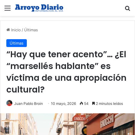
Menú
B
Inicio
/
Últimas
Últimas
“Hay que tener acento”… ¿El
“marsellés hablante” es
víctima de una apropiación
cultural?
Juan Pablo Broin
10 mayo, 2026
54
2 minutos leídos