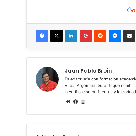
Facebook
X
LinkedIn
Pinterest
Reddit
Messen
C
Juan Pablo Broin
Es editor jefe con formación académ
Aires, Argentina. Su enfoque combina r
la verificación de fuentes y la claridad
Sitio
Facebook
Instagram
web