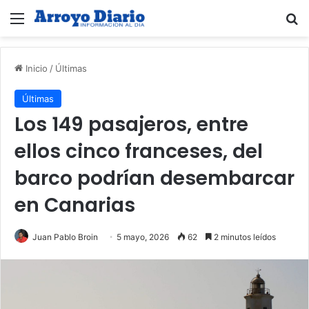
Menú
B
Inicio
/
Últimas
Últimas
Los 149 pasajeros, entre
ellos cinco franceses, del
barco podrían desembarcar
en Canarias
Juan Pablo Broin
5 mayo, 2026
62
2 minutos leídos