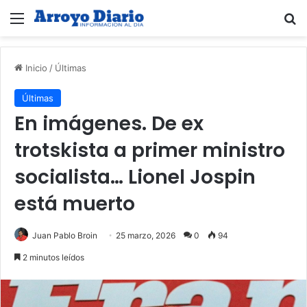
Menú
B
Inicio
/
Últimas
Últimas
En imágenes. De ex
trotskista a primer ministro
socialista… Lionel Jospin
está muerto
Juan Pablo Broin
25 marzo, 2026
0
94
2 minutos leídos