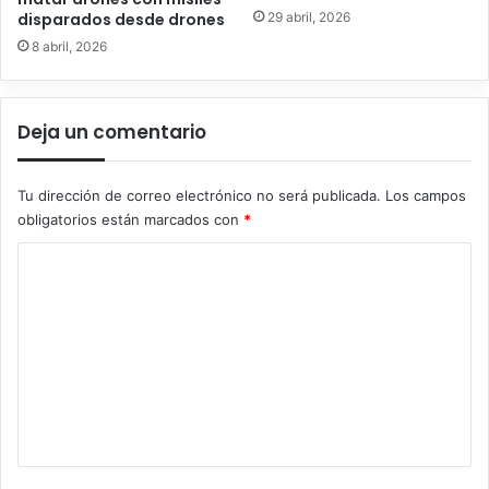
29 abril, 2026
disparados desde drones
8 abril, 2026
Deja un comentario
Tu dirección de correo electrónico no será publicada.
Los campos
obligatorios están marcados con
*
C
o
m
e
n
t
a
r