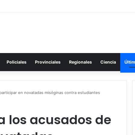
Policiales
Provinciales
Regionales
Ciencia
Últi
 participar en novatadas misóginas contra estudiantes
 los acusados ​​de