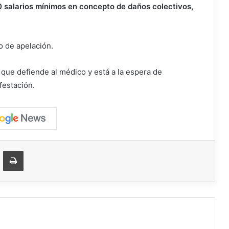
0 salarios mínimos en concepto de daños colectivos,
o de apelación.
ue defiende al médico y está a la espera de
festación.
ger
ompartir vía correo electrónico
Imprimir