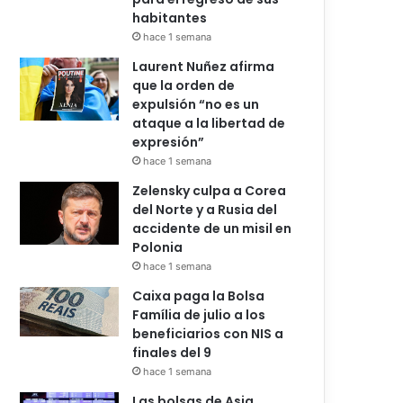
habitantes
hace 1 semana
Laurent Nuñez afirma
que la orden de
expulsión “no es un
ataque a la libertad de
expresión”
hace 1 semana
Zelensky culpa a Corea
del Norte y a Rusia del
accidente de un misil en
Polonia
hace 1 semana
Caixa paga la Bolsa
Família de julio a los
beneficiarios con NIS a
finales del 9
hace 1 semana
Las bolsas de Asia