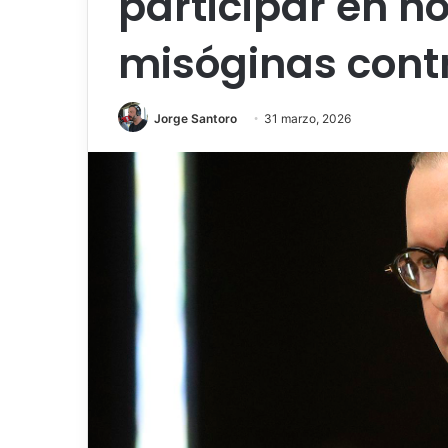
participar en 
misóginas cont
Jorge Santoro
31 marzo, 2026