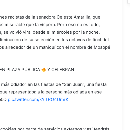
ones racistas de la senadora Celeste Amarilla, que
s miserable que la víspera. Pero eso no es todo,
, se volvió viral desde el miércoles por la noche.
iminación de su selección en los octavos de final del
idos alrededor de un maniquí con el nombre de Mbappé
 EN PLAZA PÚBLICA
Y CELEBRAN
ás odiado” en las fiestas de “San Juan”, una fiesta
 que representaba a la persona más odiada en ese
cp0D
pic.twitter.com/kYTRO4UmrK
 cookies por parte de servicios externos y así tendrás