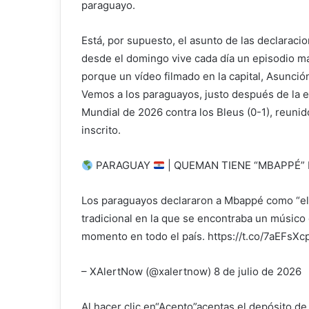
paraguayo.
Está, por supuesto, el asunto de las declaraci
desde el domingo vive cada día un episodio má
porque un vídeo filmado en la capital, Asunción
Vemos a los paraguayos, justo después de la el
Mundial de 2026 contra los Bleus (0-1), reun
inscrito.
PARAGUAY
| QUEMAN TIENE “MBAPPÉ”
Los paraguayos declararon a Mbappé como “el m
tradicional en la que se encontraba un músico
momento en todo el país. https://t.co/7aEFsX
– XAlertNow (@xalertnow) 8 de julio de 2026
Al hacer clic en
“Acepto”
aceptas el depósito de