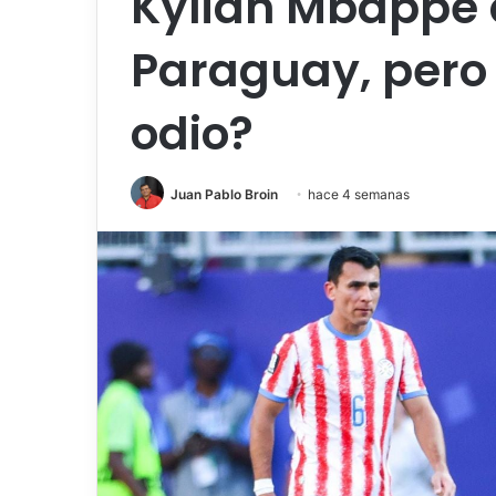
Kylian Mbappé
Paraguay, pero 
odio?
Juan Pablo Broin
hace 4 semanas