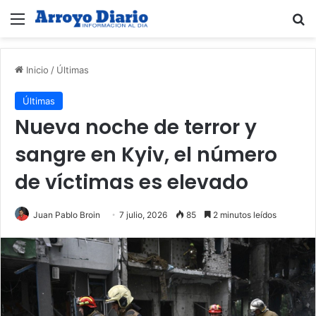
Menú
B
Inicio
/
Últimas
Últimas
Nueva noche de terror y
sangre en Kyiv, el número
de víctimas es elevado
Juan Pablo Broin
7 julio, 2026
85
2 minutos leídos