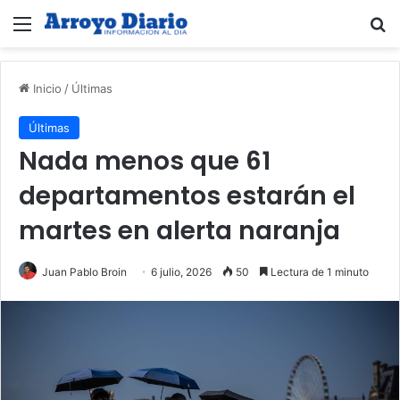
Menú
B
Inicio
/
Últimas
Últimas
Nada menos que 61
departamentos estarán el
martes en alerta naranja
Juan Pablo Broin
6 julio, 2026
50
Lectura de 1 minuto