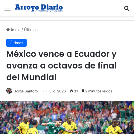
Menú
B
Inicio
/
Últimas
Últimas
México vence a Ecuador y
avanza a octavos de final
del Mundial
Jorge Santoro
1 julio, 2026
31
2 minutos leídos