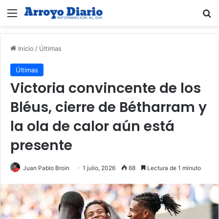
Menú
B
Inicio
/
Últimas
Últimas
Victoria convincente de los
Bléus, cierre de Bétharram y
la ola de calor aún está
presente
Juan Pablo Broin
1 julio, 2026
68
Lectura de 1 minuto