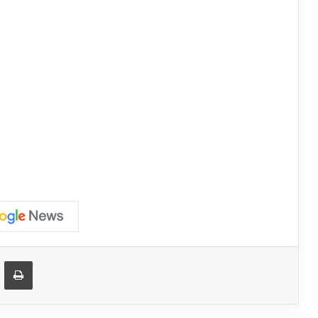
ger
ompartir vía correo electrónico
Imprimir