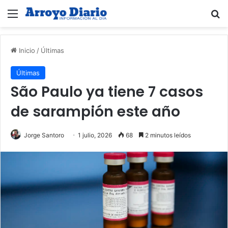
Menú
B
Inicio
/
Últimas
Últimas
São Paulo ya tiene 7 casos
de sarampión este año
Jorge Santoro
1 julio, 2026
68
2 minutos leídos