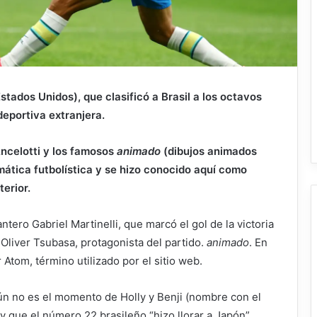
stados Unidos), que clasificó a Brasil a los octavos
 deportiva extranjera.
Ancelotti y los famosos
animado
(dibujos animados
mática futbolística y se hizo conocido aquí como
terior.
tero Gabriel Martinelli, que marcó el gol de la victoria
Oliver Tsubasa, protagonista del partido.
animado
. En
Atom, término utilizado por el sitio web.
“aún no es el momento de Holly y Benji (nombre con el
 que el número 22 brasileño “hizo llorar a Japón”.