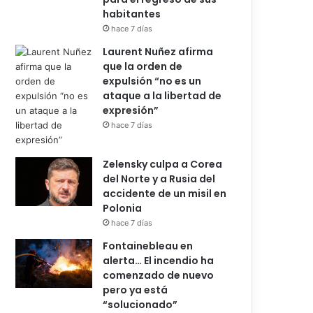
habitantes
hace 7 días
Laurent Nuñez afirma
que la orden de
expulsión “no es un
ataque a la libertad de
expresión”
hace 7 días
Zelensky culpa a Corea
del Norte y a Rusia del
accidente de un misil en
Polonia
hace 7 días
Fontainebleau en
alerta… El incendio ha
comenzado de nuevo
pero ya está
“solucionado”