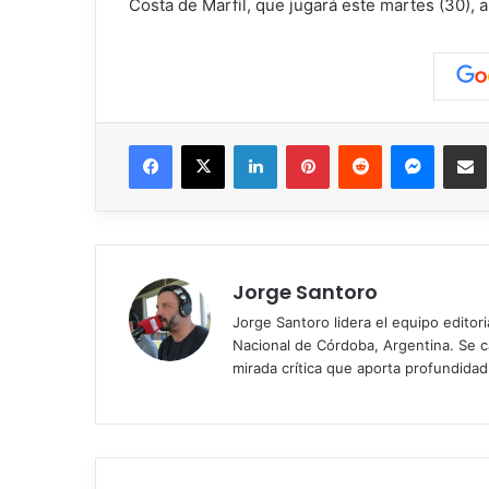
Costa de Marfil, que jugará este martes (30), 
Facebook
X
LinkedIn
Pinterest
Reddit
Messen
C
Jorge Santoro
Jorge Santoro lidera el equipo editor
Nacional de Córdoba, Argentina. Se car
mirada crítica que aporta profundida