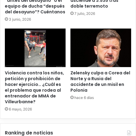
“antes del desayuno” o el
asciende a 3.535 tras
equipo de ducha “después
doble terremoto
del desayuno”? Cuéntanos
7 julio, 2026
3 junio, 2026
Violencia contra los niños,
Zelensky culpa a Corea del
petición y prohibición de
Norte y a Rusia del
hacer ejercicio… ¿Cuál es
accidente de un misil en
el problema que rodea al
Polonia
entrenador de MMA de
hace 6 días
Villeurbanne?
6 mayo, 2026
Ranking de noticias