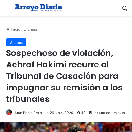
Menú
B
Inicio
/
Últimas
Últimas
Sospechoso de violación,
Achraf Hakimi recurre al
Tribunal de Casación para
impugnar su remisión a los
tribunales
Juan Pablo Broin
26 junio, 2026
49
Lectura de 1 minuto