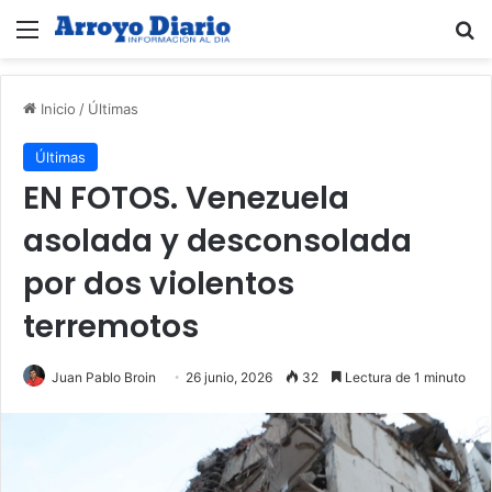
Menú
B
Inicio
/
Últimas
Últimas
EN FOTOS. Venezuela
asolada y desconsolada
por dos violentos
terremotos
Juan Pablo Broin
26 junio, 2026
32
Lectura de 1 minuto