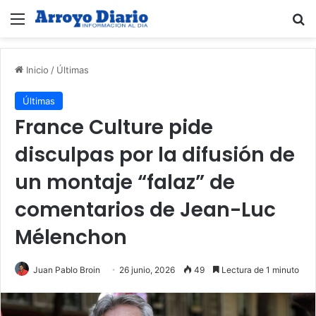
Menú
B
Inicio
/
Últimas
Últimas
France Culture pide
disculpas por la difusión de
un montaje “falaz” de
comentarios de Jean-Luc
Mélenchon
Juan Pablo Broin
26 junio, 2026
49
Lectura de 1 minuto