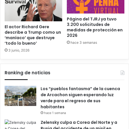
Página del TJRJ ya tuvo
3.200 solicitudes de
El actor Richard Gere
medidas de protección en
describe a Trump como un
2026
‘maníaco’ que destruye
hace 3 semanas
‘todo lo bueno’
3 junio, 2026
Ranking de noticias
Los “pueblos fantasma” de la cuenca
de Arcachon siguen esperando luz
verde para el regreso de sus
habitantes
hace 1 semana
Zelensky culpa a Corea del Norte y a
Rusia del accidente de un misil en