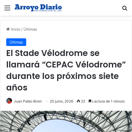
Menú
B
Inicio
/
Últimas
Últimas
El Stade Vélodrome se
llamará “CEPAC Vélodrome”
durante los próximos siete
años
Juan Pablo Broin
25 junio, 2026
22
Lectura de 1 minuto